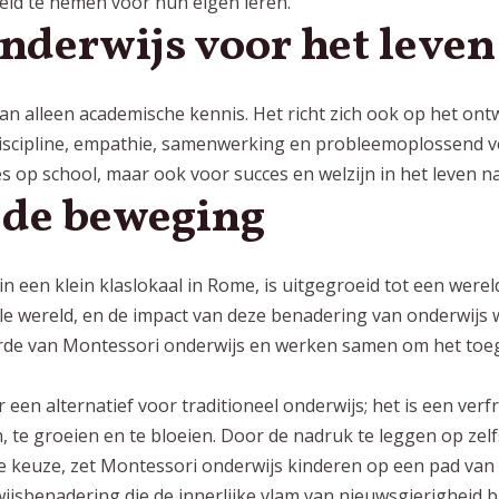
id te nemen voor hun eigen leren.
nderwijs voor het leven
an alleen academische kennis. Het richt zich ook op het on
discipline, empathie, samenwerking en probleemoplossend 
ces op school, maar ook voor succes en
welzijn
in het leven n
jde beweging
n een klein klaslokaal in Rome, is uitgegroeid tot een wer
ele wereld, en de impact van deze benadering van onderwijs 
de van Montessori onderwijs en werken samen om het toeg
 een alternatief voor traditioneel onderwijs; het is een ver
, te groeien en te bloeien. Door de nadruk te leggen op zelf
ije keuze, zet Montessori onderwijs kinderen op een pad van
ijsbenadering die de innerlijke vlam van nieuwsgierigheid b