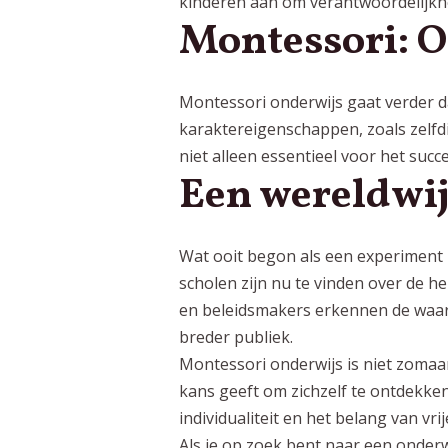
kinderen aan om verantwoordelijkhe
Montessori: O
Montessori onderwijs gaat verder d
karaktereigenschappen, zoals zelf
niet alleen essentieel voor het suc
Een wereldwi
Wat ooit begon als een experiment i
scholen zijn nu te vinden over de h
en beleidsmakers erkennen de waar
breder publiek.
Montessori onderwijs is niet zomaar
kans geeft om zichzelf te ontdekken
individualiteit en het belang van vr
Als je op zoek bent naar een onderw