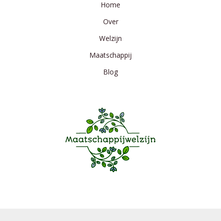
Home
en
hulp
Over
voor
Welzijn
jonge
zielen
Maatschappij
Blog